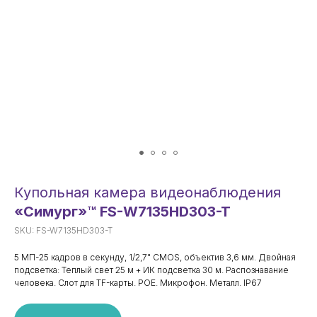
Технические характеристики
Матрица
1/2.7" CMOS
Тип объектива
Фиксированный
3.6 мм/2.8 мм
Фокусное расстояние
(опционально)
2.8 мм: горизонталь
Поле зрения
108.3°, вертикаль 59.9°,
диагональ 126.8°;
3.6 мм: горизонталь
89.3°, вертикаль 47.9°,
Купольная камера видеонаблюдения
диагональ 107°
«Симург»™ FS-W7135HD303-T
Сигнал/шум
≥ 52 дБ
Переключение ИК-
SKU:
FS-W7135HD303-T
Режим «день/ночь»
фильтра (авто,
вручную)
5 МП-25 кадров в секунду, 1/2,7" CMOS, объектив 3,6 мм. Двойная
Теплый свет:
Подсветка
подсветка: Теплый свет 25 м + ИК подсветка 30 м. Распознавание
дальность 25м;
человека. Слот для TF-карты. POE. Микрофон. Металл. IP67
ИК-подсветка (4
диода): дальность 30м
Широкий