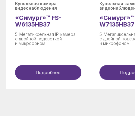
Купольная камера
Купольная кам
видеонаблюдения
видеонаблюде
Скачать документацию
«Симург»™ FS-
«Симург»™
+7 (846) 254-16-07
W6135HB37
W7135HB37
5-Мегапиксельная IP-камера
5-Мегапиксельна
info@vzor.pro
с двойной подсветкой
с двойной подсв
и микрофоном
и микрофоном
Самара
Улица Льва Толстого, 123 на карте Самары — Яндекс Карты
Подробнее
Подро
443041, Самара,