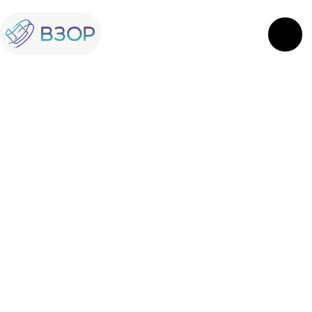
О нас
01
Наша продукция
02
Каталог решений
03
Наша команда
04
Наше производство
05
Наши партнеры
06
Наши услуги
07
Сертификаты
08